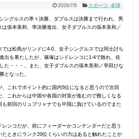
2026/7/5
スポーツ
,
卓球
6』のシングルスの準々決勝、ダブルスは決勝まで行われ、男
スは張本美和、準決勝進出、女子ダブルスの張本美和／
。
では松島がリンドに4‐0、女子シングルスでは同士討ち
勝進出を果たしたが、篠塚はシドレンコに1‐4で敗れ、佐
退した・・・。また、女子ダブルスの張本美和／早田ひな
優勝となった。
が、これでポイント的に国内5位になると思うので次回
だ、これからは中国や各国の対策が進むので難しくなる
回も前回のリュブリャナでも中国に負けているのでまた
ドレンコだが、前にフィーダーかコンテンダーだと思う
いたときにランク20位くらいの力はあると触れたことが