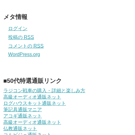
メタ情報
ログイン
投稿の
RSS
コメントの
RSS
WordPress.org
■50代特選通販リンク
ラジコン戦車の購入・詳細と楽しみ方
高級オーディオ通販ネット
ログハウスキット通販ネット
筆記具通販マニア
アコギ通販ネット
高級オーディオ通販ネット
仏教通販ネット
コルビジェ通販ネット