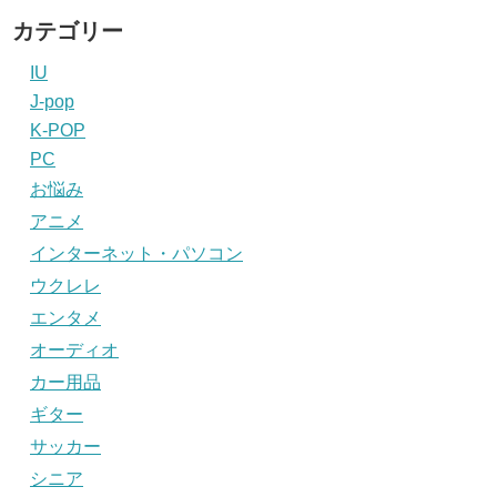
カテゴリー
IU
J-pop
K-POP
PC
お悩み
アニメ
インターネット・パソコン
ウクレレ
エンタメ
オーディオ
カー用品
ギター
サッカー
シニア