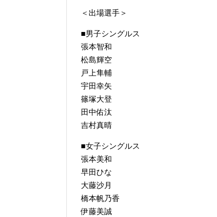
＜出場選手＞
■男子シングルス
張本智和
松島輝空
戸上隼輔
宇田幸矢
篠塚大登
田中佑汰
吉村真晴
■女子シングルス
張本美和
早田ひな
大藤沙月
橋本帆乃香
伊藤美誠