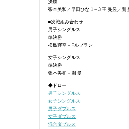
決勝
張本美和／早田ひな 1 – 3 王 曼昱／蒯 
■次戦組み合わせ
男子シングルス
準決勝
松島輝空 – Fルブラン
女子シングルス
準決勝
張本美和 – 蒯 曼
◆ドロー
男子シングルス
女子シングルス
男子ダブルス
女子ダブルス
混合ダブルス