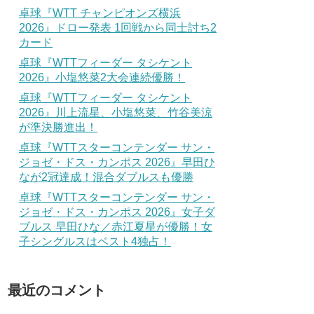
卓球『WTT チャンピオンズ横浜
2026』ドロー発表 1回戦から同士討ち2
カード
卓球『WTTフィーダー タシケント
2026』小塩悠菜2大会連続優勝！
卓球『WTTフィーダー タシケント
2026』川上流星、小塩悠菜、竹谷美涼
が準決勝進出！
卓球『WTTスターコンテンダー サン・
ジョゼ・ドス・カンポス 2026』早田ひ
なが2冠達成！混合ダブルスも優勝
卓球『WTTスターコンテンダー サン・
ジョゼ・ドス・カンポス 2026』女子ダ
ブルス 早田ひな／赤江夏星が優勝！女
子シングルスはベスト4独占！
最近のコメント