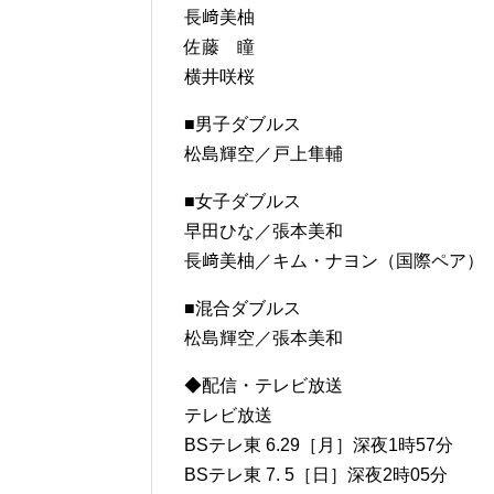
長﨑美柚
佐藤 瞳
横井咲桜
■男子ダブルス
松島輝空／戸上隼輔
■女子ダブルス
早田ひな／張本美和
長﨑美柚／キム・ナヨン（国際ペア）
■混合ダブルス
松島輝空／張本美和
◆配信・テレビ放送
テレビ放送
BSテレ東 6.29［月］深夜1時57分
BSテレ東 7. 5［日］深夜2時05分