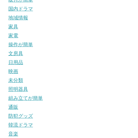
国内ドラマ
地域情報
家具
家電
操作が簡単
文房具
日用品
映画
未分類
照明器具
組み立てが簡単
通販
防犯グッズ
韓流ドラマ
音楽