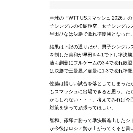
卓球の『WTT USスマッシュ 202
子シングルの松島輝空、女子シングル
早田ひなは決勝で敗れ準優勝となった
結果は下記の通りだが、男子シングルス
を制した美和が早田を4‐1で下し準決
藤も蒯曼にフルゲームの3‐4で敗れ敗
は決勝で王曼昱／蒯曼に1‐3で敗れ準
佐藤は惜しい試合を落としてしまった
もスマッシュに出場できると思う。た
かもしれない・・・。考えてみれば今
対策を練って頑張ってほしい。
智和、篠塚に勝って準決勝進出したシ
が今後はロシア勢が上がってくると書