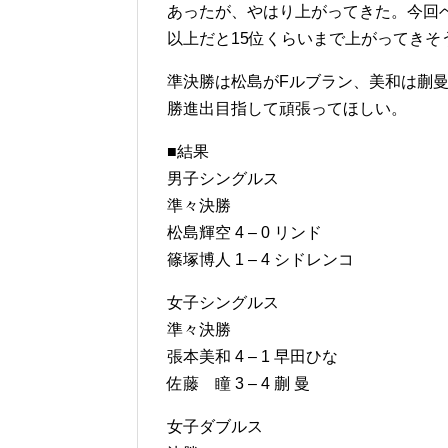
あったが、やはり上がってきた。今回ベ
以上だと15位くらいまで上がってきそ
準決勝は松島がFルブラン、美和は蒯
勝進出目指して頑張ってほしい。
■結果
男子シングルス
準々決勝
松島輝空 4 – 0 リンド
篠塚博人 1 – 4 シドレンコ
女子シングルス
準々決勝
張本美和 4 – 1 早田ひな
佐藤 瞳 3 – 4 蒯 曼
女子ダブルス