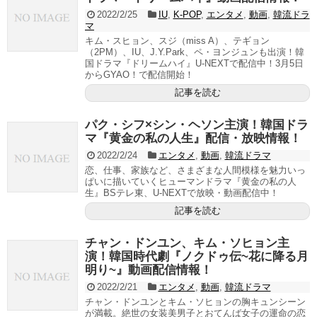
2022/2/25
IU
,
K-POP
,
エンタメ
,
動画
,
韓流ドラ
マ
キム・スヒョン、スジ（miss A）、テギョン
（2PM）、IU、J.Y.Park、ペ・ヨンジュンも出演！韓
国ドラマ『ドリームハイ』U-NEXTで配信中！3月5日
からGYAO！で配信開始！
記事を読む
パク・シフ×シン・ヘソン主演！韓国ドラ
マ『黄金の私の人生』配信・放映情報！
2022/2/24
エンタメ
,
動画
,
韓流ドラマ
恋、仕事、家族など、さまざまな人間模様を魅力いっ
ぱいに描いていくヒューマンドラマ『黄金の私の人
生』BSテレ東、U-NEXTで放映・動画配信中！
記事を読む
チャン・ドンユン、キム・ソヒョン主
演！韓国時代劇『ノクドゥ伝~花に降る月
明り~』動画配信情報！
2022/2/21
エンタメ
,
動画
,
韓流ドラマ
チャン・ドンユンとキム・ソヒョンの胸キュンシーン
が満載。絶世の女装美男子とおてんば女子の運命の恋