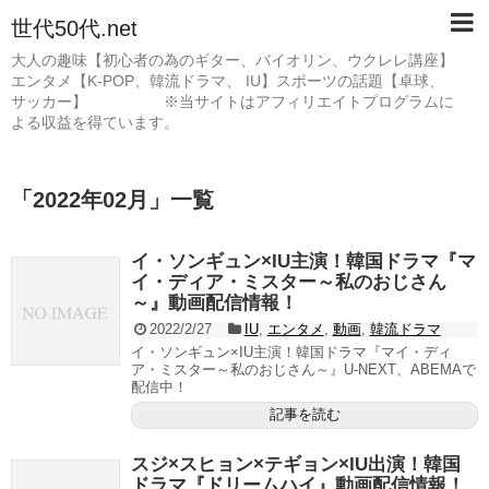
世代50代.net
大人の趣味【初心者の為のギター、バイオリン、ウクレレ講座】
エンタメ【K-POP、韓流ドラマ、 IU】スポーツの話題【卓球、
サッカー】 ※当サイトはアフィリエイトプログラムに
よる収益を得ています。
「
2022年02月
」
一覧
イ・ソンギュン×IU主演！韓国ドラマ『マ
イ・ディア・ミスター～私のおじさん
～』動画配信情報！
2022/2/27
IU
,
エンタメ
,
動画
,
韓流ドラマ
イ・ソンギュン×IU主演！韓国ドラマ『マイ・ディ
ア・ミスター～私のおじさん～』U-NEXT、ABEMAで
配信中！
記事を読む
スジ×スヒョン×テギョン×IU出演！韓国
ドラマ『ドリームハイ』動画配信情報！