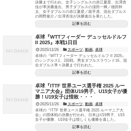
決勝まで行われ、女子シングルスの赤江夏星、出澤杏
佳が準決勝進出、男子ダブルスの濵田一輝／徳田幹
太、女子ダブルスの赤江夏星／面手凛、混合ダブルス
の岡野俊介／出澤杏佳が決勝進出を果たした。
記事を読む
卓球『WTTフィーダー デュッセルドルフ
II 2025』本戦1日目
2025/11/26
スポーツ
,
動画
,
卓球
卓球の『WTTフィーダー デュッセルドルフ II 2025』
のシングルス1、2回戦、男女ダブルスラウンド16、混
合ダブルス準々決勝まで行われた。
記事を読む
卓球『ITTF 世界ユース選手権 2025 ルー
マニア大会』団体U19男子、U15女子が優
勝！U19女子は惜敗・・・
2025/11/26
スポーツ
,
動画
,
卓球
卓球の『ITTF 世界ユース選手権 2025 ルーマニア大
会』の団体戦の決勝が行われ、日本はU19男子、U15
女子が優勝、U19女子は惜しくも優勝を逃した。
記事を読む