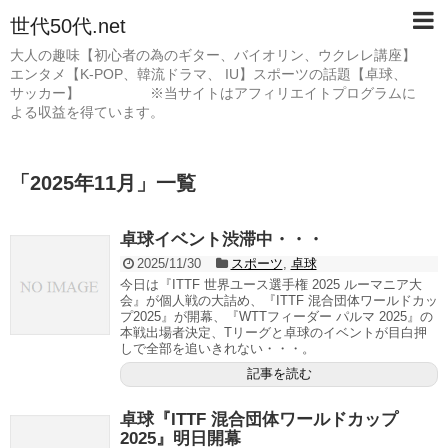
世代50代.net
大人の趣味【初心者の為のギター、バイオリン、ウクレレ講座】
エンタメ【K-POP、韓流ドラマ、 IU】スポーツの話題【卓球、
サッカー】 ※当サイトはアフィリエイトプログラムに
よる収益を得ています。
「
2025年11月
」
一覧
卓球イベント渋滞中・・・
2025/11/30
スポーツ
,
卓球
今日は『ITTF 世界ユース選手権 2025 ルーマニア大
会』が個人戦の大詰め、『ITTF 混合団体ワールドカッ
プ2025』が開幕、『WTTフィーダー パルマ 2025』の
本戦出場者決定、Tリーグと卓球のイベントが目白押
しで全部を追いきれない・・・。
記事を読む
卓球『ITTF 混合団体ワールドカップ
2025』明日開幕