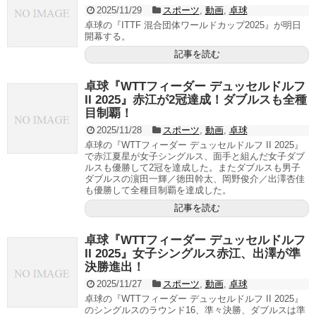
2025/11/29
スポーツ
,
動画
,
卓球
卓球の『ITTF 混合団体ワールドカップ2025』が明日
開幕する。
記事を読む
卓球『WTTフィーダー デュッセルドルフ
II 2025』赤江が2冠達成！ダブルスも全種
目制覇！
2025/11/28
スポーツ
,
動画
,
卓球
卓球の『WTTフィーダー デュッセルドルフ II 2025』
で赤江夏星が女子シングルス、面手と組んだ女子ダブ
ルスも優勝して2冠を達成した。またダブルスも男子
ダブルスの濵田一輝／徳田幹太、岡野俊介／出澤杏佳
も優勝して全種目制覇を達成した。
記事を読む
卓球『WTTフィーダー デュッセルドルフ
II 2025』女子シングルス赤江、出澤が準
決勝進出！
2025/11/27
スポーツ
,
動画
,
卓球
卓球の『WTTフィーダー デュッセルドルフ II 2025』
のシングルスのラウンド16、準々決勝、ダブルスは準