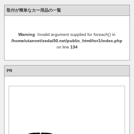
取付が簡単なカー用品の一覧
Warning
: Invalid argument supplied for foreach() in
/home/utannet/sedai50.net/public_html/tor1/index.php
on line
134
PR