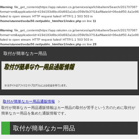
Warning
: file_get_contents(https://app.rakuten.co.jp/services/api/IchibaItem/Search/20170706?
format=xml&applicationId=419d193d8bc40d692a1dcc059b5b37f1&affiliateId=06eddf50
failed to open stream: HTTP request failed! HTTP/1.1 503 503 in
/home/utannet/sedai50.net/public_html/tor1/index.php
on line
11
Warning
: file_get_contents(https://app.rakuten.co.jp/services/api/IchibaItem/Search/20170706?
format=xml&applicationId=419d193d8bc40d692a1dcc059b5b37f1&affiliateId=06eddf50
failed to open stream: HTTP request failed! HTTP/1.1 503 503 in
/home/utannet/sedai50.net/public_html/tor1/index.php
on line
29
取付が簡単なカー用品
取付が簡単なカー用品通販情報
取付が簡単なカー用品通販情報はカー用品の取付が苦手という方のために取付が
簡単なカー用品を集めた通販情報です。
取付が簡単なカー用品