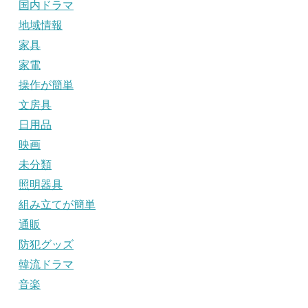
国内ドラマ
地域情報
家具
家電
操作が簡単
文房具
日用品
映画
未分類
照明器具
組み立てが簡単
通販
防犯グッズ
韓流ドラマ
音楽