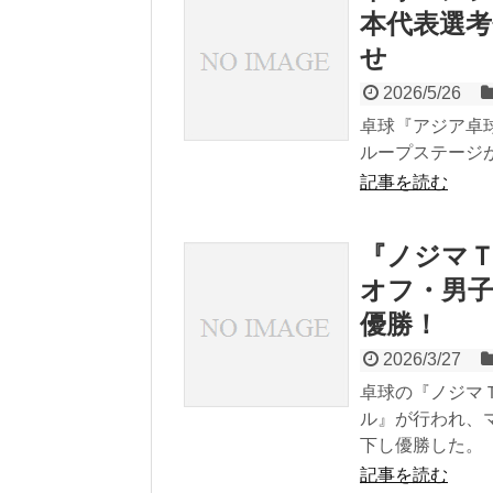
本代表選考
せ
2026/5/26
卓球『アジア卓
ループステージ
記事を読む
『ノジマＴリ
オフ・男
優勝！
2026/3/27
卓球の『ノジマＴ
ル』が行われ、
下し優勝した。
記事を読む