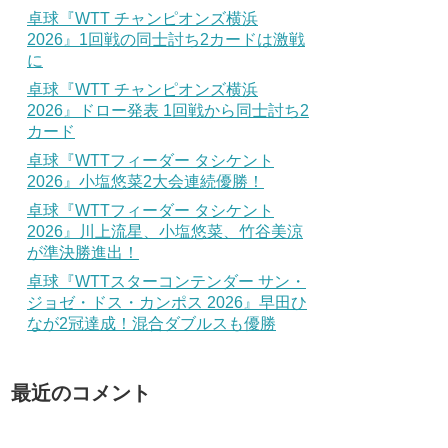
卓球『WTT チャンピオンズ横浜
2026』1回戦の同士討ち2カードは激戦
に
卓球『WTT チャンピオンズ横浜
2026』ドロー発表 1回戦から同士討ち2
カード
卓球『WTTフィーダー タシケント
2026』小塩悠菜2大会連続優勝！
卓球『WTTフィーダー タシケント
2026』川上流星、小塩悠菜、竹谷美涼
が準決勝進出！
卓球『WTTスターコンテンダー サン・
ジョゼ・ドス・カンポス 2026』早田ひ
なが2冠達成！混合ダブルスも優勝
最近のコメント