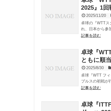
2025』
2025/11/20
卓球の『WTTス
れ、日本から参
記事を読む
卓球『WTT
ともに順
2025/8/30
卓球『WTT フ
ブルスの初戦が
記事を読む
卓球『IT