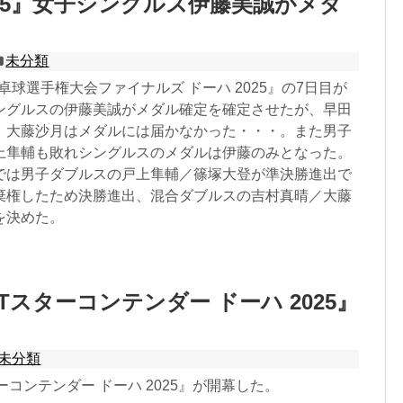
025』女子シングルス伊藤美誠がメダ
未分類
界卓球選手権大会ファイナルズ ドーハ 2025』の7日目が
ングルスの伊藤美誠がメダル確定を確定させたが、早田
、大藤沙月はメダルには届かなかった・・・。また男子
上隼輔も敗れシングルスのメダルは伊藤のみとなった。
では男子ダブルスの戸上隼輔／篠塚大登が準決勝進出で
棄権したため決勝進出、混合ダブルスの吉村真晴／大藤
を決めた。
Tスターコンテンダー ドーハ 2025』
未分類
ーコンテンダー ドーハ 2025』が開幕した。