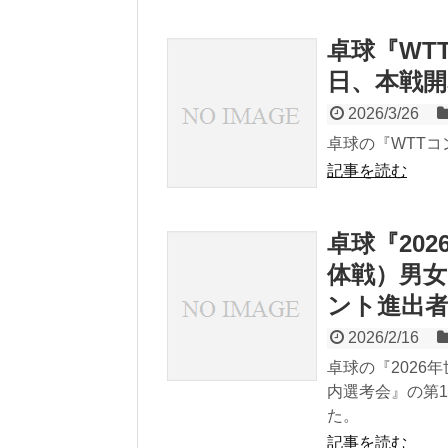
卓球『WT
日、本戦開
2026/3/26
卓球の『WTTコ
記事を読む
卓球『20
体戦）男女
ント進出
2026/2/16
卓球の『202
内選考会』の第
た。
記事を読む