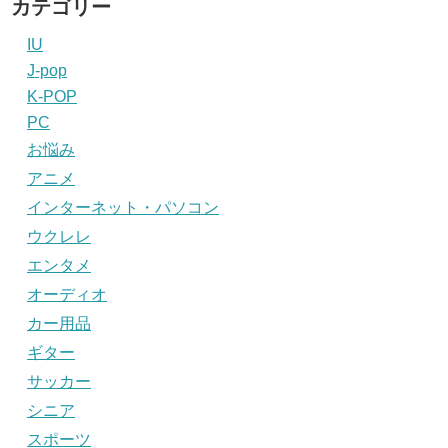
カテゴリー
IU
J-pop
K-POP
PC
お悩み
アニメ
インターネット・パソコン
ウクレレ
エンタメ
オーディオ
カー用品
ギター
サッカー
シニア
スポーツ