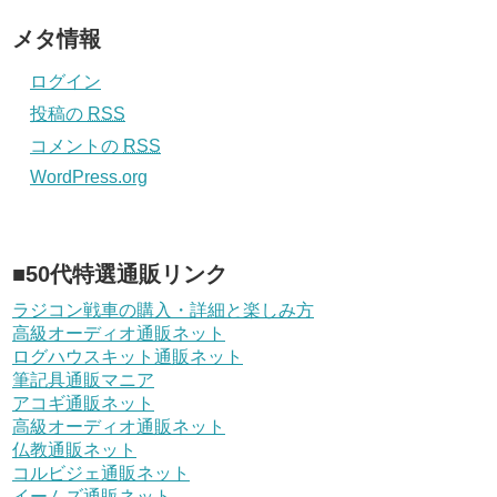
メタ情報
ログイン
投稿の
RSS
コメントの
RSS
WordPress.org
■50代特選通販リンク
ラジコン戦車の購入・詳細と楽しみ方
高級オーディオ通販ネット
ログハウスキット通販ネット
筆記具通販マニア
アコギ通販ネット
高級オーディオ通販ネット
仏教通販ネット
コルビジェ通販ネット
イームズ通販ネット