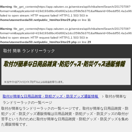
Warning
: file_get_contents(https://app.rakuten.co.jp/services/api/IchibaItem/Search/20170706?
format=xml&applicationId=419d193d8bc40d692a1dcc059b5b37f1&affiliateId=06
failed to open stream: HTTP request failed! HTTP/1.1 503 503 in
/home/utannet/sedai50.net/public_html/tor3/tor29.php
on line
11
Warning
: file_get_contents(https://app.rakuten.co.jp/services/api/IchibaItem/Search/20170706?
format=xml&applicationId=419d193d8bc40d692a1dcc059b5b37f1&affiliateId=06
failed to open stream: HTTP request failed! HTTP/1.1 503 503 in
/home/utannet/sedai50.net/public_html/tor3/tor29.php
on line
29
取付 簡単 ランドリーラック
取付が簡単な日用品雑貨・防犯グッズ・防災グッズ通販情報
取付が簡単な
ランドリーラックの一覧ページ
取付が簡単なランドリーラックの一覧ページです。取付が簡単な日用品雑貨・防
犯グッズ・防災グッズ通販情報は日用品雑貨・防犯グッズ・防災グッズの取付が
苦手という方のために取付が簡単な日用品雑貨・防犯グッズ・防災グッズを集め
た通販情報です。