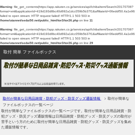
Warning
: file_get_contents(https://app.rakuten.co.jp/services/api/IchibaItem/Search/20170706?
format=xml&applicationId=419d193d8bc40d692a1dcc059b5b37f1&affiliateId=06
failed to open stream: HTTP request failed! HTTP/1.1 503 503 in
/home/utannet/sedai50.net/public_html/tor3/tor26.php
on line
11
Warning
: file_get_contents(https://app.rakuten.co.jp/services/api/IchibaItem/Search/20170706?
format=xml&applicationId=419d193d8bc40d692a1dcc059b5b37f1&affiliateId=06
failed to open stream: HTTP request failed! HTTP/1.1 503 503 in
/home/utannet/sedai50.net/public_html/tor3/tor26.php
on line
29
取付 簡単 ファイルボックス
取付が簡単な日用品雑貨・防犯グッズ・防災グッズ通販情報
取付が簡単な
ファイルボックスの一覧ページ
取付が簡単なファイルボックスの一覧ページです。取付が簡単な日用品雑貨・防
犯グッズ・防災グッズ通販情報は日用品雑貨・防犯グッズ・防災グッズの取付が
苦手という方のために取付が簡単な日用品雑貨・防犯グッズ・防災グッズを集め
た通販情報です。