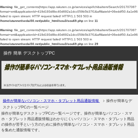
Warning
: file_get_contents(https://app.rakuten.co.jp/services/api/IchibaItem/Search/20170706?
format=xml&applicationId=419d193d8bc40d692a1dcc059b5b37f1&affiliateId=06e
failed to open stream: HTTP request failed! HTTP/1.1 503 503 in
/home/utannet/sedai50.net/public_html/sou3/sou69.php
on line
11
Warning
: file_get_contents(https://app.rakuten.co.jp/services/api/IchibaItem/Search/20170706?
format=xml&applicationId=419d193d8bc40d692a1dcc059b5b37f1&affiliateId=06e
failed to open stream: HTTP request failed! HTTP/1.1 503 503 in
/home/utannet/sedai50.net/public_html/sou3/sou69.php
on line
29
操作 簡単 デスクトップPC
操作が簡単なパソコン・スマホ・タブレット用品通販情報
操作が簡単なデ
スクトップPCの一覧ページ
操作が簡単なデスクトップPCの一覧ページです。操作が簡単なパソコン・スマ
ホ・タブレット用品通販情報はわかりにくいパソコン・スマホ・タブレット用品
の操作が苦手という方のために操作が簡単なパソコン・スマホ・タブレット用品
を集めた通販情報です。