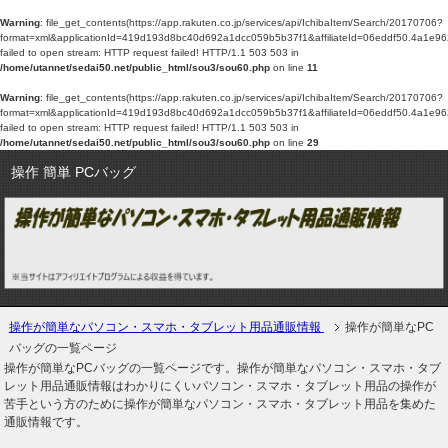
Warning
: file_get_contents(https://app.rakuten.co.jp/services/api/IchibaItem/Search/20170706?
format=xml&applicationId=419d193d8bc40d692a1dcc059b5b37f1&affiliateId=06edd
failed to open stream: HTTP request failed! HTTP/1.1 503 503 in
/home/utannet/sedai50.net/public_html/sou3/sou60.php
on line
11
Warning
: file_get_contents(https://app.rakuten.co.jp/services/api/IchibaItem/Search/20170706?
format=xml&applicationId=419d193d8bc40d692a1dcc059b5b37f1&affiliateId=06edd
failed to open stream: HTTP request failed! HTTP/1.1 503 503 in
/home/utannet/sedai50.net/public_html/sou3/sou60.php
on line
29
操作 簡単 PCバッグ
操作が簡単なパソコン・スマホ・タブレット用品通販情報
操作が簡単なPC
バッグの一覧ページ
操作が簡単なPCバッグの一覧ページです。操作が簡単なパソコン・スマホ・タブ
レット用品通販情報はわかりにくいパソコン・スマホ・タブレット用品の操作が
苦手という方のために操作が簡単なパソコン・スマホ・タブレット用品を集めた
通販情報です。